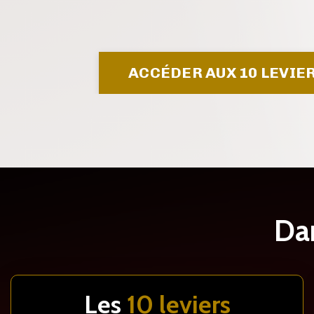
ACCÉDER AUX 10 LEVI
Dan
Les
10 leviers